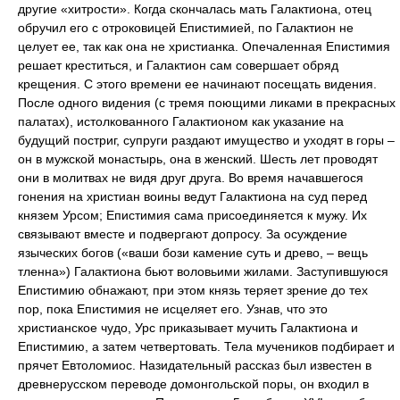
другие «хитрости». Когда скончалась мать Галактиона, отец
обручил его с отроковицей Епистимией, по Галактион не
целует ее, так как она не христианка. Опечаленная Епистимия
решает креститься, и Галактион сам совершает обряд
крещения. С этого времени ее начинают посещать видения.
После одного видения (с тремя поющими ликами в прекрасных
палатах), истолкованного Галактионом как указание на
будущий постриг, супруги раздают имущество и уходят в горы –
он в мужской монастырь, она в женский. Шесть лет проводят
они в молитвах не видя друг друга. Во время начавшегося
гонения на христиан воины ведут Галактиона на суд перед
князем Урсом; Епистимия сама присоединяется к мужу. Их
связывают вместе и подвергают допросу. За осуждение
языческих богов («ваши бози камение суть и древо, – вещь
тленна») Галактиона бьют воловьими жилами. Заступившуюся
Епистимию обнажают, при этом князь теряет зрение до тех
пор, пока Епистимия не исцеляет его. Узнав, что это
христианское чудо, Урс приказывает мучить Галактиона и
Епистимию, а затем четвертовать. Тела мучеников подбирает и
прячет Евтоломиос. Назидательный рассказ был известен в
древнерусском переводе домонгольской поры, он входил в