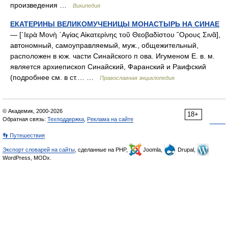
произведения …
Википедия
ЕКАТЕРИНЫ ВЕЛИКОМУЧЕНИЦЫ МОНАСТЫРЬ НА СИНАЕ
— [῾Ιερὰ Μονὴ ῾Αγίας Αἰκατερίνης τοῦ Θεοβαδίστου ῎Ορους Σινᾶ],
автономный, самоуправляемый, муж., общежительный,
расположен в юж. части Синайского п ова. Игуменом Е. в. м.
является архиепископ Синайский, Фаранский и Раифский
(подробнее см. в ст.… …
Православная энциклопедия
© Академик, 2000-2026
18+
Обратная связь:
Техподдержка
,
Реклама на сайте
👣 Путешествия
Экспорт словарей на сайты
, сделанные на PHP,
Joomla,
Drupal,
WordPress, MODx.