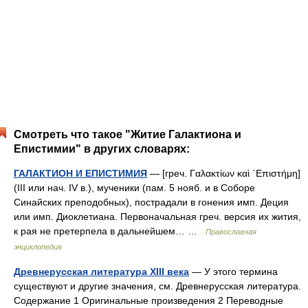
Смотреть что такое "Житие Галактиона и
Епистимии" в других словарях:
ГАЛАКТИОН И ЕПИСТИМИЯ
— [греч. Γαλακτίων καὶ ᾿Επιστήμη]
(III или нач. IV в.), мученики (пам. 5 нояб. и в Соборе
Синайских преподобных), пострадали в гонения имп. Деция
или имп. Диоклетиана. Первоначальная греч. версия их жития,
к рая не претерпела в дальнейшем… …
Православная
энциклопедия
Древнерусская литература XIII века
— У этого термина
существуют и другие значения, см. Древнерусская литература.
Содержание 1 Оригинальные произведения 2 Переводные