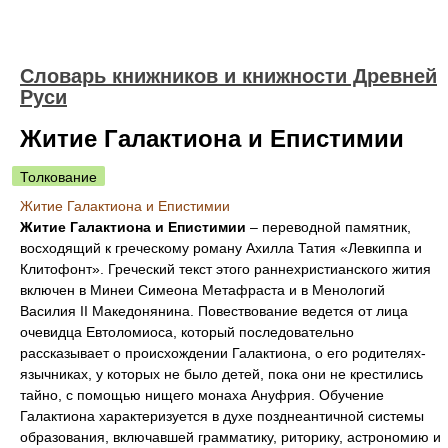
Словарь книжников и книжности Древней
Руси
Житие Галактиона и Епистимии
Толкование
Житие Галактиона и Епистимии
Житие Галактиона и Епистимии
– переводной памятник,
восходящий к греческому роману Ахилла Татия «Левкиппа и
Клитофонт». Греческий текст этого раннехристианского жития
включен в Минеи Симеона Метафраста и в Менологий
Василия II Македонянина. Повествование ведется от лица
очевидца Евтоломиоса, который последовательно
рассказывает о происхождении Галактиона, о его родителях-
язычниках, у которых не было детей, пока они не крестились
тайно, с помощью нищего монаха Ануфрия. Обучение
Галактиона характеризуется в духе позднеантичной системы
образования, включавшей грамматику, риторику, астрономию и