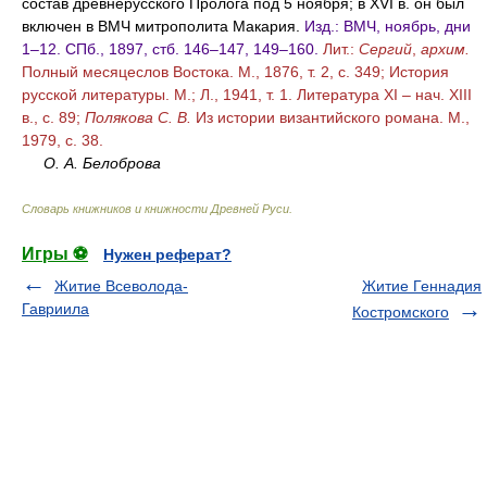
состав древнерусского Пролога под 5 ноября; в XVI в. он был
включен в ВМЧ митрополита Макария.
Изд.: ВМЧ, ноябрь, дни
1–12. СПб., 1897, стб. 146–147, 149–160.
Лит.:
Сергий
,
архим.
Полный месяцеслов Востока. М., 1876, т. 2, с. 349; История
русской литературы. М.; Л., 1941, т. 1. Литература XI – нач. XIII
в., с. 89;
Полякова С. В.
Из истории византийского романа. М.,
1979, с. 38.
О. А. Белоброва
Словарь книжников и книжности Древней Руси
.
Игры ⚽
Нужен реферат?
Житие Всеволода-
Житие Геннадия
Гавриила
Костромского